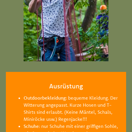
Ausrüstung
Outdoorbekleidung
: bequeme Kleidung. Der
Witterung angepasst. Kurze Hosen und T-
Shirts sind erlaubt. (Keine Mäntel, Schals,
Miniröcke usw.) Regenjacke!!!
Schuhe
: nur Schuhe mit einer griffigen Sohle,