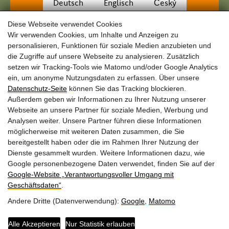
Deutsch
Englisch
Český
Diese Webseite verwendet Cookies
Wir verwenden Cookies, um Inhalte und Anzeigen zu
personalisieren, Funktionen für soziale Medien anzubieten und
die Zugriffe auf unsere Webseite zu analysieren. Zusätzlich
setzen wir Tracking-Tools wie Matomo und/oder Google Analytics
ein, um anonyme Nutzungsdaten zu erfassen. Über unsere
Datenschutz-Seite
können Sie das Tracking blockieren.
Außerdem geben wir Informationen zu Ihrer Nutzung unserer
Webseite an unsere Partner für soziale Medien, Werbung und
Freudhofmaier
Analysen weiter. Unsere Partner führen diese Informationen
Wichtige Links
KG
Kontakt
möglicherweise mit weiteren Daten zusammen, die Sie
Am Schulberg 40
bereitgestellt haben oder die im Rahmen Ihrer Nutzung der
Anfahrt
2124
Dienste gesammelt wurden. Weitere Informationen dazu, wie
Niederkreuzstetten
FAQs
Google personenbezogene Daten verwendet, finden Sie auf der
Google‑Website „Verantwortungsvoller Umgang mit
Gutschein
Tel.:
0664 49 89
Geschäftsdaten“
.
810
Impressum
Andere Dritte (Datenverwendung):
Google
,
Matomo
E-
Datenschutz
Barrierefreiheit
Mail:
jfreudhofmaier@aon.at
Alle Akzeptieren
Nur Statistik erlauben