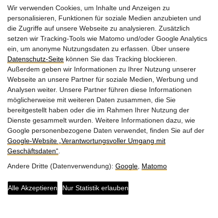
Wir verwenden Cookies, um Inhalte und Anzeigen zu
personalisieren, Funktionen für soziale Medien anzubieten und
die Zugriffe auf unsere Webseite zu analysieren. Zusätzlich
setzen wir Tracking-Tools wie Matomo und/oder Google Analytics
ein, um anonyme Nutzungsdaten zu erfassen. Über unsere
Datenschutz-Seite
können Sie das Tracking blockieren.
Außerdem geben wir Informationen zu Ihrer Nutzung unserer
Webseite an unsere Partner für soziale Medien, Werbung und
Freudhofmaier
Analysen weiter. Unsere Partner führen diese Informationen
Wichtige Links
KG
Kontakt
möglicherweise mit weiteren Daten zusammen, die Sie
Am Schulberg 40
bereitgestellt haben oder die im Rahmen Ihrer Nutzung der
Anfahrt
2124
Dienste gesammelt wurden. Weitere Informationen dazu, wie
Niederkreuzstetten
FAQs
Google personenbezogene Daten verwendet, finden Sie auf der
Google‑Website „Verantwortungsvoller Umgang mit
Gutschein
Tel.:
0664 49 89
Geschäftsdaten“
.
810
Impressum
Andere Dritte (Datenverwendung):
Google
,
Matomo
E-
Datenschutz
Barrierefreiheit
Mail:
jfreudhofmaier@aon.at
Alle Akzeptieren
Nur Statistik erlauben
Nur unbedingt notwendige Cookies